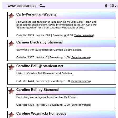
www.beststars.de - C...
6 - 10 v
Carly-Peran-Fan-Website
Fan-Website mit zahlreichen aktuellen News über Carly Peran und
angeschlossenem Forum, sowie Informationen zu neuen CD`s wie
"Gitarrengewitter" und dem aktuellen Fotokalender 2011.
Out-Hits: 1909 | In-Hits: 667 | Bewertung: 0.00 (
Seite bewerten
)
Carmen Electra by Starsenal
Sammlung von ausgesuchten Carmen Electra Seiten.
Out-Hits: 4367 | In-Hits: 0 | Bewertung: 1.00 (
Seite bewerten
)
Caroline Beil @ stardeon.net
Links zu Caroline Beil Fanseiten und Galerien.
Out-Hits: 4413 | In-Hits: 0 | Bewertung: 1.00 (
Seite bewerten
)
Caroline Beil by Starsenal
Sammlung von ausgesuchten Caroline Beil Seiten.
Out-Hits: 4383 | In-Hits: 0 | Bewertung: 1.00 (
Seite bewerten
)
Caroline Wozniacki Homepage