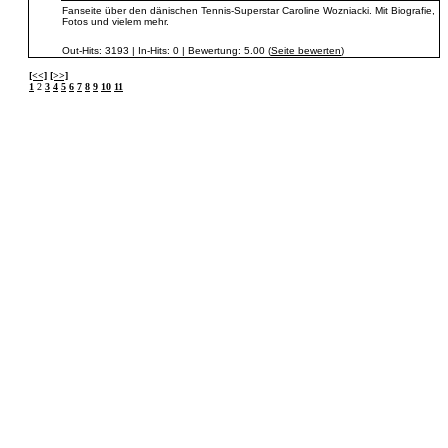
Fanseite über den dänischen Tennis-Superstar Caroline Wozniacki. Mit Biografie,
Fotos und vielem mehr.
Out-Hits: 3193 | In-Hits: 0 | Bewertung: 5.00 (
Seite bewerten
)
[<<]
[>>]
1
2
3
4
5
6
7
8
9
10
11