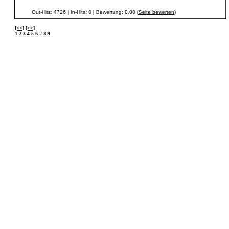
Out-Hits: 4726 | In-Hits: 0 | Bewertung: 0.00 (
Seite bewerten
)
[<<]
[>>]
1
2
3
4
5
6
7
8
9