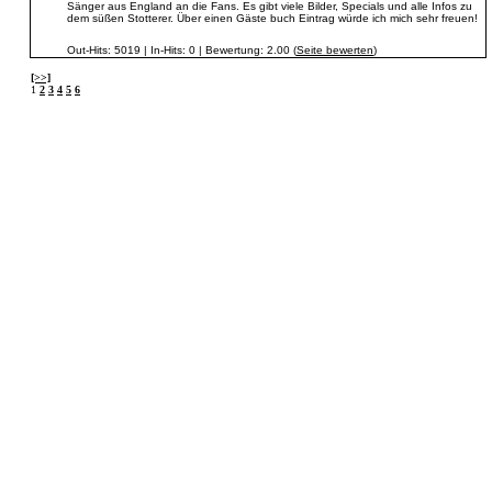
Sänger aus England an die Fans. Es gibt viele Bilder, Specials und alle Infos zu
dem süßen Stotterer. Über einen Gäste buch Eintrag würde ich mich sehr freuen!
Out-Hits: 5019 | In-Hits: 0 | Bewertung: 2.00 (
Seite bewerten
)
[>>]
1
2
3
4
5
6