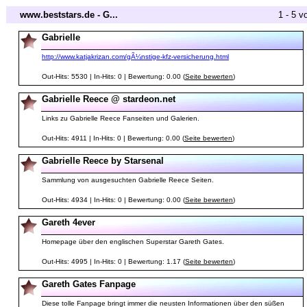
www.beststars.de - G...
1 - 5 v
Gabrielle
http://www.katjakrizan.com/gÃ¼nstige-kfz-versicherung.html
Out-Hits: 5530 | In-Hits: 0 | Bewertung: 0.00 (
Seite bewerten
)
Gabrielle Reece @ stardeon.net
Links zu Gabrielle Reece Fanseiten und Galerien.
Out-Hits: 4911 | In-Hits: 0 | Bewertung: 0.00 (
Seite bewerten
)
Gabrielle Reece by Starsenal
Sammlung von ausgesuchten Gabrielle Reece Seiten.
Out-Hits: 4934 | In-Hits: 0 | Bewertung: 0.00 (
Seite bewerten
)
Gareth 4ever
Homepage über den englischen Superstar Gareth Gates.
Out-Hits: 4995 | In-Hits: 0 | Bewertung: 1.17 (
Seite bewerten
)
Gareth Gates Fanpage
Diese tolle Fanpage bringt immer die neusten Informationen über den süßen