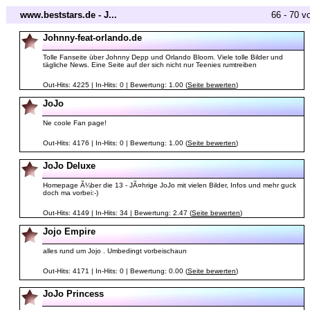
www.beststars.de - J...
66 - 70 v
Johnny-feat-orlando.de
Tolle Fanseite über Johnny Depp und Orlando Bloom. Viele tolle Bilder und
tägliche News. Eine Seite auf der sich nicht nur Teenies rumtreiben
Out-Hits: 4225 | In-Hits: 0 | Bewertung: 1.00 (
Seite bewerten
)
JoJo
Ne coole Fan page!
Out-Hits: 4176 | In-Hits: 0 | Bewertung: 1.00 (
Seite bewerten
)
JoJo Deluxe
Homepage Ã¼ber die 13 - JÃ¤hrige JoJo mit vielen Bilder, Infos und mehr guck
doch ma vorbei:-)
Out-Hits: 4149 | In-Hits: 34 | Bewertung: 2.47 (
Seite bewerten
)
Jojo Empire
alles rund um Jojo . Umbedingt vorbeischaun
Out-Hits: 4171 | In-Hits: 0 | Bewertung: 0.00 (
Seite bewerten
)
JoJo Princess