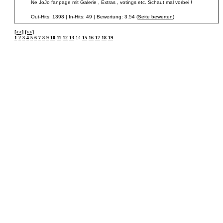
Ne JoJo fanpage mit Galerie , Extras , votings etc. Schaut mal vorbei !
Out-Hits: 1398 | In-Hits: 49 | Bewertung: 3.54 (
Seite bewerten
)
[<<]
[>>]
1
2
3
4
5
6
7
8
9
10
11
12
13
14
15
16
17
18
19