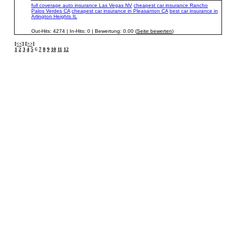
full coverage auto insurance Las Vegas NV
cheapest car insurance Rancho
Palos Verdes CA
cheapest car insurance in Pleasanton CA
best car insurance in
Arlington Heights IL
Out-Hits: 4274 | In-Hits: 0 | Bewertung: 0.00 (
Seite bewerten
)
[<<]
[>>]
1
2
3
4
5
6
7
8
9
10
11
12