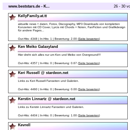
www.beststars.de - K...
26 - 30 v
KellyFamily.at.tt
aktuelle news + daten, Fotos, Discography, MP3 Downloads von kompletten
Konzerten mit CD Cover, Lyrcis mit Chords + Noten, FanFiction und Grafikdesign
für andere Pages...
Out-Hits: 4348 | In-Hits: 1 | Bewertung: 2.00 (
Seite bewerten
)
Ken Meiko Galaxyland
Hier dreht sich alles nur um Ken und Meiko von Overground!!!
Out-Hits: 4357 | In-Hits: 0 | Bewertung: 0.67 (
Seite bewerten
)
Keri Russell @ stardeon.net
Links zu Keri Russell Fanseiten und Galerien.
Out-Hits: 4460 | In-Hits: 0 | Bewertung: 0.00 (
Seite bewerten
)
Kerstin Linnartz @ stardeon.net
Links zu Kerstin Linnartz Fanseiten und Galerien.
Out-Hits: 4404 | In-Hits: 0 | Bewertung: 1.00 (
Seite bewerten
)
Kevrell