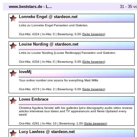
www.beststars.de - L...
31 - 35 v
Lonneke Engel @ stardeon.net
Links zu Lonneke Engel Fanseiten und Galerien.
Out-Hits: 4324 | In-Hits: 0 | Bewertung: 0.00 (
Seite bewerten
)
Louise Nurding @ stardeon.net
Links zu Louise Nurding (Louise Redknapp) Fanseiten und Galerien.
Out-Hits: 4334 | In-Hits: 0 | Bewertung: 0.00 (
Seite bewerten
)
loveMj
Your online number one source for everything Matt Willis
Out-Hits: 4273 | In-Hits: 2 | Bewertung: 0.00 (
Seite bewerten
)
Loves Embrace
Christina Aguilera fansite with bio galleries lyrics discography audio video reviews
articles interviews tour dates and TV appearances and News Updated every
week!
Out-Hits: 4291 | In-Hits: 10 | Bewertung: 1.00 (
Seite bewerten
)
Lucy Lawless @ stardeon.net