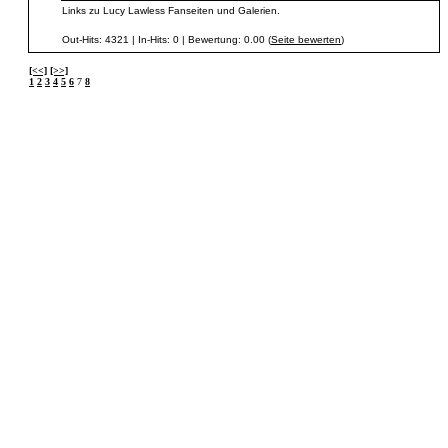
Links zu Lucy Lawless Fanseiten und Galerien.
Out-Hits: 4321 | In-Hits: 0 | Bewertung: 0.00 (
Seite bewerten
)
[<<]
[>>]
1
2
3
4
5
6
7
8