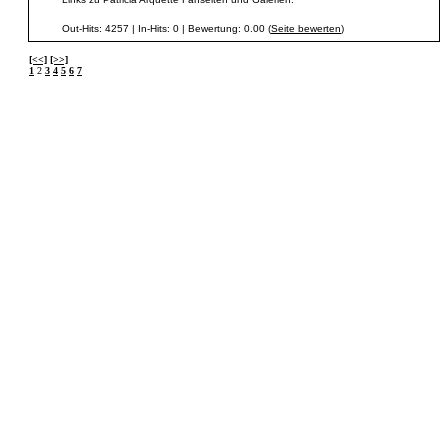
Out-Hits: 4257 | In-Hits: 0 | Bewertung: 0.00 (
Seite bewerten
)
[<<]
[>>]
1
2
3
4
5
6
7