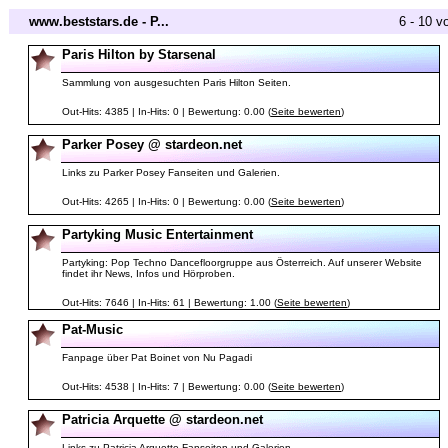
www.beststars.de - P...
6 - 10 v
Paris Hilton by Starsenal
Sammlung von ausgesuchten Paris Hilton Seiten.
Out-Hits: 4385 | In-Hits: 0 | Bewertung: 0.00 (
Seite bewerten
)
Parker Posey @ stardeon.net
Links zu Parker Posey Fanseiten und Galerien.
Out-Hits: 4265 | In-Hits: 0 | Bewertung: 0.00 (
Seite bewerten
)
Partyking Music Entertainment
Partyking: Pop Techno Dancefloorgruppe aus Österreich. Auf unserer Website
findet ihr News, Infos und Hörproben.
Out-Hits: 7646 | In-Hits: 61 | Bewertung: 1.00 (
Seite bewerten
)
Pat-Music
Fanpage über Pat Boinet von Nu Pagadi
Out-Hits: 4538 | In-Hits: 7 | Bewertung: 0.00 (
Seite bewerten
)
Patricia Arquette @ stardeon.net
Links zu Patricia Arquette Fanseiten und Galerien.