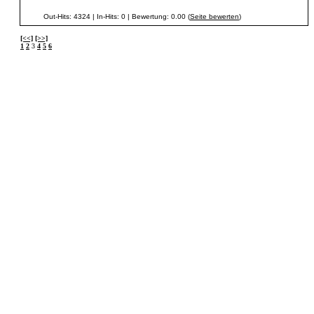
Out-Hits: 4324 | In-Hits: 0 | Bewertung: 0.00 (
Seite bewerten
)
[<<]
[>>]
1
2
3
4
5
6