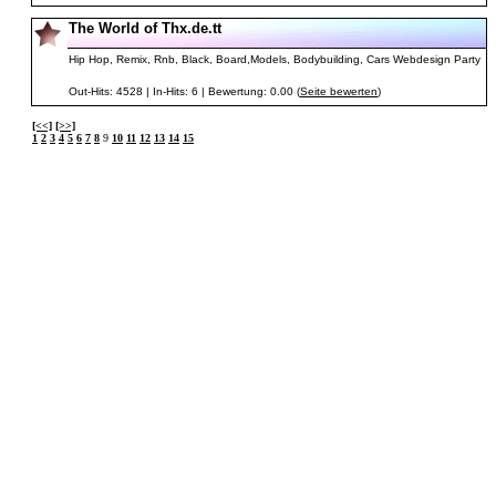
The World of Thx.de.tt
Hip Hop, Remix, Rnb, Black, Board,Models, Bodybuilding, Cars Webdesign Party
Out-Hits: 4528 | In-Hits: 6 | Bewertung: 0.00 (
Seite bewerten
)
[<<]
[>>]
1
2
3
4
5
6
7
8
9
10
11
12
13
14
15