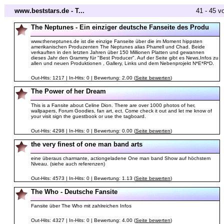
www.beststars.de - T...
41 - 45 v
The Neptunes - Ein einziger deutsche Fanseite des Produ
www.theneptunes.de ist die einzige Fanseite über die im Moment hippsten
amerikanischen Produzenten The Neptunes alias Pharrell und Chad. Beide
verkauften in den letzten Jahren über 150 Millionen Platten und gewannen
dieses Jahr den Grammy für "Best Producer". Auf der Seite gibt es News,Infos zu
allen und neuen Produktionen , Gallery, Links und dem Nebenprojekt N*E*R*D.
Out-Hits: 1217 | In-Hits: 0 | Bewertung: 2.00 (
Seite bewerten
)
The Power of her Dream
This is a Fansite about Celine Dion. There are over 1000 photos of her,
wallpapers, Forum Goodies, fan art, ect. Come check it out and let me know of
your visit sign the guestbook or use the tagboard.
Out-Hits: 4298 | In-Hits: 0 | Bewertung: 0.00 (
Seite bewerten
)
the very finest of one man band arts
eine überaus charmante, actiongeladene One man band Show auf höchstem
Niveau. (siehe auch referenzen)
Out-Hits: 4573 | In-Hits: 0 | Bewertung: 1.13 (
Seite bewerten
)
The Who - Deutsche Fansite
Fansite über The Who mit zahlreichen Infos
Out-Hits: 4327 | In-Hits: 0 | Bewertung: 4.00 (
Seite bewerten
)