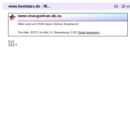
www.beststars.de - W...
16 - 16 v
www.viva-guelcan.de.vu
Alles rund um VIVA-Vjane Gülcan Karahanci!
Out-Hits: 4373 | In-Hits: 0 | Bewertung: 0.00 (
Seite bewerten
)
[<<]
1
2
3
4