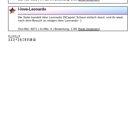
I-love-Leonardo
Die Seite handelt über Leonardo DICaprio! Schaut einfach drauf, und ihr wisst
nach dem Besuch so einiges über Leonardo! :)
Out-Hits: 4971 | In-Hits: 4 | Bewertung: 1.89 (
Seite bewerten
)
[<<]
[>>]
1
2
3
4
5
6
7
8
9
10
11