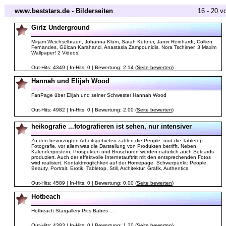
www.beststars.de - Bilderseiten
16 - 20 v
Girlz Underground
Mirjam Weichselbraun, Johanna Klum, Sarah Kuttner, Janin Reinhardt, Collien
Fernandes, Gülcan Karahanci, Anastasia Zampounidis, Nora Tschirner. 3 Maxim
Wallpaper! 2 Videos!
Out-Hits: 4349 | In-Hits: 0 | Bewertung: 2.14 (
Seite bewerten
)
Hannah und Elijah Wood
FanPage über Elijah und seiner Schwester Hannah Wood
Out-Hits: 4982 | In-Hits: 0 | Bewertung: 2.00 (
Seite bewerten
)
heikografie ...fotografieren ist sehen, nur intensiver
Zu den bevorzugten Arbeitsgebieten zählen die People- und die Tabletop-
Fotografie, vor allem was die Darstellung von Produkten betrifft. Neben
Kalenderpostern, Prospekten und Broschüren werden natürlich auch Setcards
produziert. Auch der effektvolle Internetauftritt mit den entsprechenden Fotos
wird realisiert. Kontaktmöglichkeit auf der Homepage. Schwerpunkt: People,
Beauty, Portrait, Erotik, Tabletop, Still, Architektur, Grafik, Authentics
Out-Hits: 4589 | In-Hits: 0 | Bewertung: 0.00 (
Seite bewerten
)
Hotbeach
Hotbeach Stargallery Pics Babes ...
Out-Hits: 4383 | In-Hits: 0 | Bewertung: 1.30 (
Seite bewerten
)