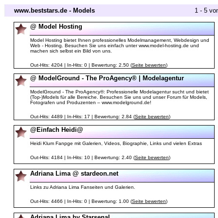
www.beststars.de - Models
1 - 5 vo
@ Model Hosting
Model Hosting bietet Ihnen professionelles Modelmanagement, Webdesign und
Web - Hosting. Besuchen Sie uns einfach unter www.model-hosting.de und
machen sich selbst ein Bild von uns.
Out-Hits: 4204 | In-Hits: 0 | Bewertung: 2.50 (
Seite bewerten
)
@ ModelGround - The ProAgency® | Modelagentur
ModelGround - The ProAgency®: Professionelle Modelagentur sucht und bietet
(Top-)Models für alle Bereiche. Besuchen Sie uns und unser Forum für Models,
Fotografen und Produzenten – www.modelground.de!
Out-Hits: 4489 | In-Hits: 17 | Bewertung: 2.84 (
Seite bewerten
)
@Einfach Heidi@
Heidi Klum Fanpge mit Galerien, Videos, Biographie, Links und vielen Extras
Out-Hits: 4184 | In-Hits: 10 | Bewertung: 2.40 (
Seite bewerten
)
Adriana Lima @ stardeon.net
Links zu Adriana Lima Fanseiten und Galerien.
Out-Hits: 4466 | In-Hits: 0 | Bewertung: 1.00 (
Seite bewerten
)
Adriana Lima by Starsenal