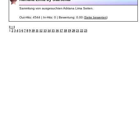
Sammlung von ausgesuchten Adriana Lima Seiten.
Out-Hits: 4544 | In-Hits: 0 | Bewertung: 0.00 (
Seite bewerten
)
[>>]
1
2
3
4
5
6
7
8
9
10
11
12
13
14
15
16
17
18
19
20
21
22
23