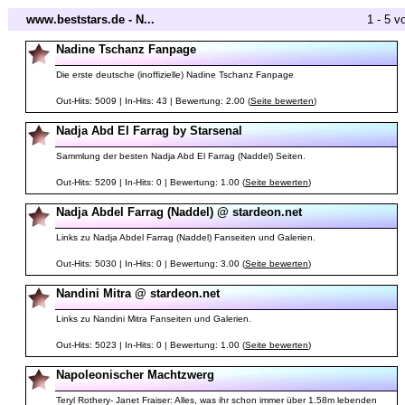
www.beststars.de - N...
1 - 5 v
Nadine Tschanz Fanpage
Die erste deutsche (inoffizielle) Nadine Tschanz Fanpage
Out-Hits: 5009 | In-Hits: 43 | Bewertung: 2.00 (
Seite bewerten
)
Nadja Abd El Farrag by Starsenal
Sammlung der besten Nadja Abd El Farrag (Naddel) Seiten.
Out-Hits: 5209 | In-Hits: 0 | Bewertung: 1.00 (
Seite bewerten
)
Nadja Abdel Farrag (Naddel) @ stardeon.net
Links zu Nadja Abdel Farrag (Naddel) Fanseiten und Galerien.
Out-Hits: 5030 | In-Hits: 0 | Bewertung: 3.00 (
Seite bewerten
)
Nandini Mitra @ stardeon.net
Links zu Nandini Mitra Fanseiten und Galerien.
Out-Hits: 5023 | In-Hits: 0 | Bewertung: 1.00 (
Seite bewerten
)
Napoleonischer Machtzwerg
Teryl Rothery- Janet Fraiser: Alles, was ihr schon immer über 1.58m lebenden