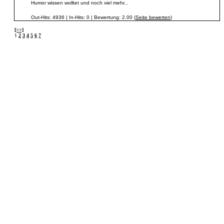
Humor wissen wolltet und noch viel mehr...
Out-Hits: 4936 | In-Hits: 0 | Bewertung: 2.00 (
Seite bewerten
)
[>>]
1
2
3
4
5
6
7