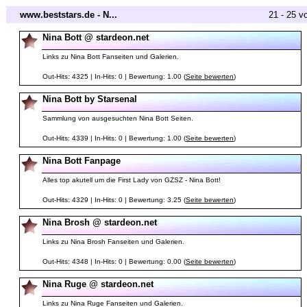
www.beststars.de - N...
21 - 25 v
Nina Bott @ stardeon.net
Links zu Nina Bott Fanseiten und Galerien.
Out-Hits: 4325 | In-Hits: 0 | Bewertung: 1.00 (
Seite bewerten
)
Nina Bott by Starsenal
Sammlung von ausgesuchten Nina Bott Seiten.
Out-Hits: 4339 | In-Hits: 0 | Bewertung: 1.00 (
Seite bewerten
)
Nina Bott Fanpage
Alles top akutell um die First Lady von GZSZ - Nina Bott!
Out-Hits: 4329 | In-Hits: 0 | Bewertung: 3.25 (
Seite bewerten
)
Nina Brosh @ stardeon.net
Links zu Nina Brosh Fanseiten und Galerien.
Out-Hits: 4348 | In-Hits: 0 | Bewertung: 0.00 (
Seite bewerten
)
Nina Ruge @ stardeon.net
Links zu Nina Ruge Fanseiten und Galerien.