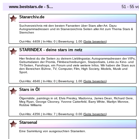
www.beststars.de - S...
51 - 55 v
Stararchiv.de
Suchverzeichnis mit den besten Fanseiten über Stars aller Art. Dazu
Autogrammadressen und im Starverzeichnis Seiten aller Art zum Thema Stars &
Sternchen
Out-Hits: 4409 | In-Hits: 0 | Bewertung: 1.00 (
Seite bewerten
)
STARINDEX - deine stars im netz
Hier findest du die Seiten zu deinem Lieblingsstar, Autogrammadressen der VIPs,
Geburtsdaten der Promis, Filmbeschreibungen, Starportraits, Links zu Kino- und
TV-Seiten, Fanshops, ein Forum und viele weitere Infos. Wir haben die Stars aus
den Bereichen Bühne, TV, Computer, Film, High Society, Models, Musik und
Sport.
Out-Hits: 4646 | In-Hits: 0 | Bewertung: 1.00 (
Seite bewerten
)
Stars in Öl
Ölgemälde, paintings in oil, Elvis Presley, Madonna, James Dean, Richard Gere,
Meg Ryan, George Clooney, Yvonne Catterfeld, Barry White, Marilyn Monroe,
Robbie Williams
Out-Hits: 4356 | In-Hits: 7 | Bewertung: 0.00 (
Seite bewerten
)
Starsenal
Eine Sammlung von ausgesuchten Starseiten.