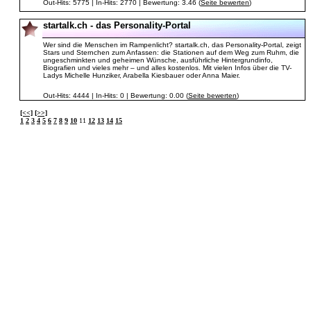
Out-Hits: 5775 | In-Hits: 2770 | Bewertung: 3.46 (
Seite bewerten
)
startalk.ch - das Personality-Portal
Wer sind die Menschen im Rampenlicht? startalk.ch, das Personality-Portal, zeigt
Stars und Sternchen zum Anfassen: die Stationen auf dem Weg zum Ruhm, die
ungeschminkten und geheimen Wünsche, ausführliche Hintergrundinfo,
Biografien und vieles mehr – und alles kostenlos. Mit vielen Infos über die TV-
Ladys Michelle Hunziker, Arabella Kiesbauer oder Anna Maier.
Out-Hits: 4444 | In-Hits: 0 | Bewertung: 0.00 (
Seite bewerten
)
[<<]
[>>]
1
2
3
4
5
6
7
8
9
10
11
12
13
14
15