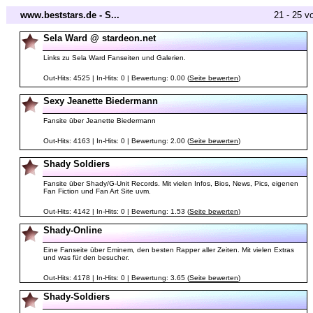
www.beststars.de - S...
21 - 25 v
Sela Ward @ stardeon.net
Links zu Sela Ward Fanseiten und Galerien.
Out-Hits: 4525 | In-Hits: 0 | Bewertung: 0.00 (
Seite bewerten
)
Sexy Jeanette Biedermann
Fansite über Jeanette Biedermann
Out-Hits: 4163 | In-Hits: 0 | Bewertung: 2.00 (
Seite bewerten
)
Shady Soldiers
Fansite über Shady/G-Unit Records. Mit vielen Infos, Bios, News, Pics, eigenen
Fan Fiction und Fan Art Site uvm.
Out-Hits: 4142 | In-Hits: 0 | Bewertung: 1.53 (
Seite bewerten
)
Shady-Online
Eine Fanseite über Eminem, den besten Rapper aller Zeiten. Mit vielen Extras
und was für den besucher.
Out-Hits: 4178 | In-Hits: 0 | Bewertung: 3.65 (
Seite bewerten
)
Shady-Soldiers