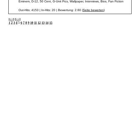
Eminem, D-12, 50 Cent, G-Unit Pics, Wallpaper, Interviews, Bios, Fan Fiction
Out-Hits: 4153 | In-Hits: 20 | Bewertung: 2.60 (
Seite bewerten
)
[<<]
[>>]
1
2
3
4
5
6
7
8
9
10
11
12
13
14
15