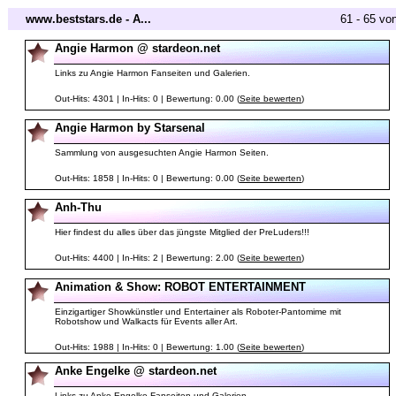
www.beststars.de - A...
61 - 65 vo
Angie Harmon @ stardeon.net
Links zu Angie Harmon Fanseiten und Galerien.
Out-Hits: 4301 | In-Hits: 0 | Bewertung: 0.00 (
Seite bewerten
)
Angie Harmon by Starsenal
Sammlung von ausgesuchten Angie Harmon Seiten.
Out-Hits: 1858 | In-Hits: 0 | Bewertung: 0.00 (
Seite bewerten
)
Anh-Thu
Hier findest du alles über das jüngste Mitglied der PreLuders!!!
Out-Hits: 4400 | In-Hits: 2 | Bewertung: 2.00 (
Seite bewerten
)
Animation & Show: ROBOT ENTERTAINMENT
Einzigartiger Showkünstler und Entertainer als Roboter-Pantomime mit
Robotshow und Walkacts für Events aller Art.
Out-Hits: 1988 | In-Hits: 0 | Bewertung: 1.00 (
Seite bewerten
)
Anke Engelke @ stardeon.net
Links zu Anke Engelke Fanseiten und Galerien.