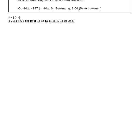
Out-Hits: 4347 | In-Hits: 0 | Bewertung: 3.00 (
Seite bewerten
)
[<<]
[>>]
1
2
3
4
5
6
7
8
9
10
11
12
13
14
15
16
17
18
19
20
21