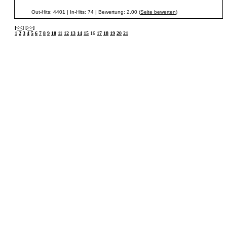
Out-Hits: 4401 | In-Hits: 74 | Bewertung: 2.00 (
Seite bewerten
)
[<<]
[>>]
1
2
3
4
5
6
7
8
9
10
11
12
13
14
15
16
17
18
19
20
21