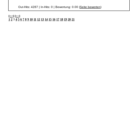
Out-Hits: 4287 | In-Hits: 0 | Bewertung: 0.00 (
Seite bewerten
)
[<<]
[>>]
1
2
3
4
5
6
7
8
9
10
11
12
13
14
15
16
17
18
19
20
21