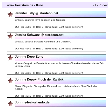
www.beststars.de - Kino
71 - 75 vo
Jennifer Tilly @ stardeon.net
Links zu Jennifer Tilly Fanseiten und Galerien.
Out-Hits: 4289 | In-Hits: 0 | Bewertung: 0.00 (
Seite bewerten
)
Jessica Schwarz @ stardeon.net
Links zu Jessica Schwarz Fanseiten und Galerien.
Out-Hits: 4246 | In-Hits: 0 | Bewertung: 1.00 (
Seite bewerten
)
Johnny Depp Zone
eine umfangreiche Fansite über den wohl besten Charakterdarsteller dieser Zeit:
Johnny Depp!
Out-Hits: 4530 | In-Hits: 0 | Bewertung: 0.00 (
Seite bewerten
)
Johnny Depp+ Fluch der Karibik
News, Biografie, Filmografie, Pics und noch viel mehr/auch über Fluch der
Karibik!
Out-Hits: 4240 | In-Hits: 0 | Bewertung: 2.00 (
Seite bewerten
)
Johnny-feat-orlando.de