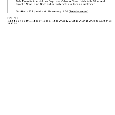
Tolle Fanseite über Johnny Depp und Orlando Bloom. Viele tolle Bilder und
tägliche News. Eine Seite auf der sich nicht nur Teenies rumtreiben
Out-Hits: 4222 | In-Hits: 0 | Bewertung: 1.00 (
Seite bewerten
)
[<<]
[>>]
1
2
3
4
5
6
7
8
9
10
11
12
13
14
15
16
17
18
19
20
21
22
23
24
25
26
27
28
29
30
31
32
33
34
35
36
37
38