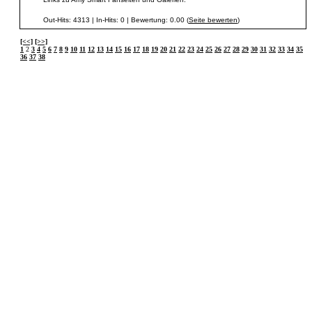
Out-Hits: 4313 | In-Hits: 0 | Bewertung: 0.00 (
Seite bewerten
)
[<<]
[>>]
1
2
3
4
5
6
7
8
9
10
11
12
13
14
15
16
17
18
19
20
21
22
23
24
25
26
27
28
29
30
31
32
33
34
35
36
37
38