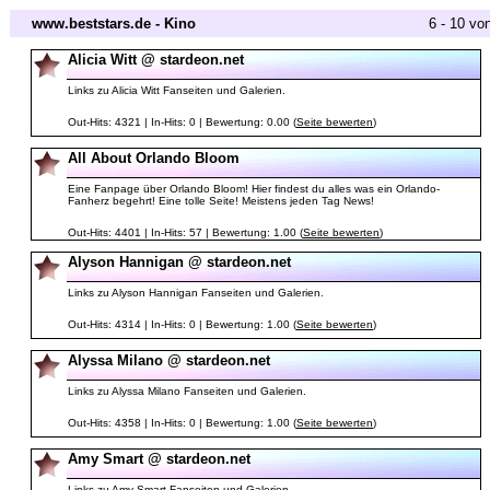
www.beststars.de - Kino
6 - 10 vo
Alicia Witt @ stardeon.net
Links zu Alicia Witt Fanseiten und Galerien.
Out-Hits: 4321 | In-Hits: 0 | Bewertung: 0.00 (
Seite bewerten
)
All About Orlando Bloom
Eine Fanpage über Orlando Bloom! Hier findest du alles was ein Orlando-
Fanherz begehrt! Eine tolle Seite! Meistens jeden Tag News!
Out-Hits: 4401 | In-Hits: 57 | Bewertung: 1.00 (
Seite bewerten
)
Alyson Hannigan @ stardeon.net
Links zu Alyson Hannigan Fanseiten und Galerien.
Out-Hits: 4314 | In-Hits: 0 | Bewertung: 1.00 (
Seite bewerten
)
Alyssa Milano @ stardeon.net
Links zu Alyssa Milano Fanseiten und Galerien.
Out-Hits: 4358 | In-Hits: 0 | Bewertung: 1.00 (
Seite bewerten
)
Amy Smart @ stardeon.net
Links zu Amy Smart Fanseiten und Galerien.