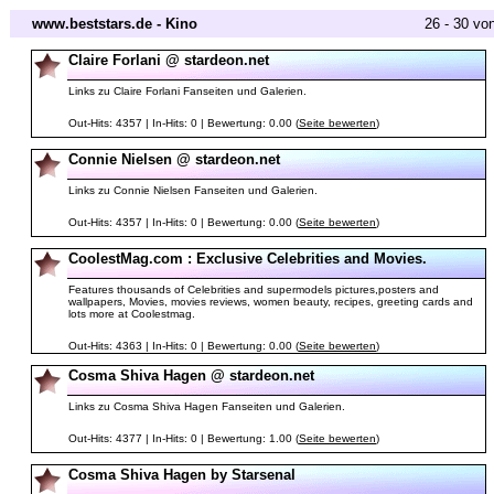
www.beststars.de - Kino
26 - 30 vo
Claire Forlani @ stardeon.net
Links zu Claire Forlani Fanseiten und Galerien.
Out-Hits: 4357 | In-Hits: 0 | Bewertung: 0.00 (
Seite bewerten
)
Connie Nielsen @ stardeon.net
Links zu Connie Nielsen Fanseiten und Galerien.
Out-Hits: 4357 | In-Hits: 0 | Bewertung: 0.00 (
Seite bewerten
)
CoolestMag.com : Exclusive Celebrities and Movies.
Features thousands of Celebrities and supermodels pictures,posters and
wallpapers, Movies, movies reviews, women beauty, recipes, greeting cards and
lots more at Coolestmag.
Out-Hits: 4363 | In-Hits: 0 | Bewertung: 0.00 (
Seite bewerten
)
Cosma Shiva Hagen @ stardeon.net
Links zu Cosma Shiva Hagen Fanseiten und Galerien.
Out-Hits: 4377 | In-Hits: 0 | Bewertung: 1.00 (
Seite bewerten
)
Cosma Shiva Hagen by Starsenal