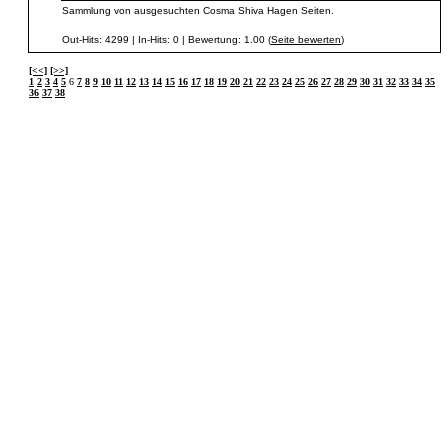
Sammlung von ausgesuchten Cosma Shiva Hagen Seiten.
Out-Hits: 4299 | In-Hits: 0 | Bewertung: 1.00 (
Seite bewerten
)
[<<]
[>>]
1
2
3
4
5
6
7
8
9
10
11
12
13
14
15
16
17
18
19
20
21
22
23
24
25
26
27
28
29
30
31
32
33
34
35
36
37
38