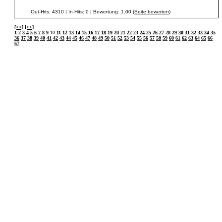
Out-Hits: 4310 | In-Hits: 0 | Bewertung: 1.00 (
Seite bewerten
)
[<<]
[>>]
1
2
3
4
5
6
7
8
9
10
11
12
13
14
15
16
17
18
19
20
21
22
23
24
25
26
27
28
29
30
31
32
33
34
35
36
37
38
39
40
41
42
43
44
45
46
47
48
49
50
51
52
53
54
55
56
57
58
59
60
61
62
63
64
65
66
67