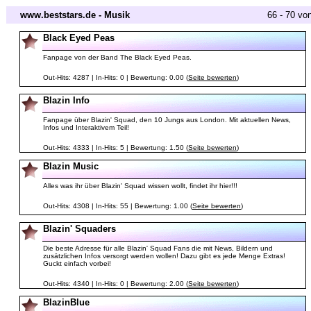
www.beststars.de - Musik
66 - 70 vo
Black Eyed Peas
Fanpage von der Band The Black Eyed Peas.
Out-Hits: 4287 | In-Hits: 0 | Bewertung: 0.00 (
Seite bewerten
)
Blazin Info
Fanpage über Blazin' Squad, den 10 Jungs aus London. Mit aktuellen News,
Infos und Interaktivem Teil!
Out-Hits: 4333 | In-Hits: 5 | Bewertung: 1.50 (
Seite bewerten
)
Blazin Music
Alles was ihr über Blazin' Squad wissen wollt, findet ihr hier!!!
Out-Hits: 4308 | In-Hits: 55 | Bewertung: 1.00 (
Seite bewerten
)
Blazin' Squaders
Die beste Adresse für alle Blazin' Squad Fans die mit News, Bildern und
zusätzlichen Infos versorgt werden wollen! Dazu gibt es jede Menge Extras!
Guckt einfach vorbei!
Out-Hits: 4340 | In-Hits: 0 | Bewertung: 2.00 (
Seite bewerten
)
BlazinBlue