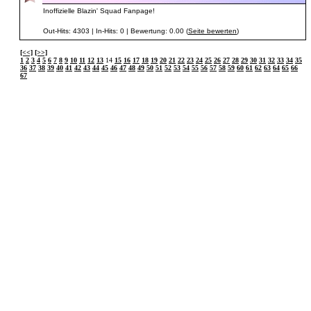
Inoffizielle Blazin' Squad Fanpage!
Out-Hits: 4303 | In-Hits: 0 | Bewertung: 0.00 (
Seite bewerten
)
[<<]
[>>]
1
2
3
4
5
6
7
8
9
10
11
12
13
14
15
16
17
18
19
20
21
22
23
24
25
26
27
28
29
30
31
32
33
34
35
36
37
38
39
40
41
42
43
44
45
46
47
48
49
50
51
52
53
54
55
56
57
58
59
60
61
62
63
64
65
66
67