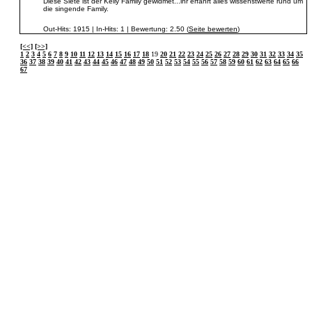
Diese Siete ist der Kelly Family gewidmet...ihr erfahrt alles wissenstwerte rund um
die singende Family.
Out-Hits: 1915 | In-Hits: 1 | Bewertung: 2.50 (
Seite bewerten
)
[<<]
[>>]
1
2
3
4
5
6
7
8
9
10
11
12
13
14
15
16
17
18
19
20
21
22
23
24
25
26
27
28
29
30
31
32
33
34
35
36
37
38
39
40
41
42
43
44
45
46
47
48
49
50
51
52
53
54
55
56
57
58
59
60
61
62
63
64
65
66
67