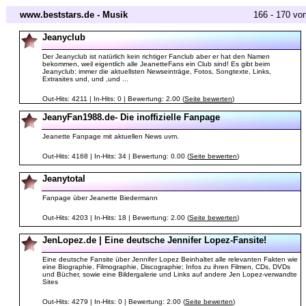
www.beststars.de - Musik
166 - 170 vo
Jeanyclub
Der Jeanyclub ist natürlich kein richtiger Fanclub aber er hat den Namen
bekommen, weil eigentlich alle JeanetteFans ein Club sind! Es gibt beim
Jeanyclub: immer die aktuellsten Newseinträge, Fotos, Songtexte, Links,
Extrasites und, und ,und ...
Out-Hits: 4211 | In-Hits: 0 | Bewertung: 2.00 (
Seite bewerten
)
JeanyFan1988.de- Die inoffizielle Fanpage
Jeanette Fanpage mit aktuellen News uvm.
Out-Hits: 4168 | In-Hits: 34 | Bewertung: 0.00 (
Seite bewerten
)
Jeanytotal
Fanpage über Jeanette Biedermann
Out-Hits: 4203 | In-Hits: 18 | Bewertung: 2.00 (
Seite bewerten
)
JenLopez.de | Eine deutsche Jennifer Lopez-Fansite!
Eine deutsche Fansite über Jennifer Lopez Beinhaltet alle relevanten Fakten wie
eine Biographie, Filmographie, Discographie; Infos zu ihren Filmen, CDs, DVDs
und Bücher, sowie eine Bildergalerie und Links auf andere Jen Lopez-verwandte
Sites
Out-Hits: 4279 | In-Hits: 0 | Bewertung: 2.00 (
Seite bewerten
)