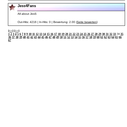
Jess4Fans
All about JesS
Out-Hits: 4216 | In-Hits: 0 | Bewertung: 2.00 (
Seite bewerten
)
[<<]
[>>]
1
2
3
4
5
6
7
8
9
10
11
12
13
14
15
16
17
18
19
20
21
22
23
24
25
26
27
28
29
30
31
32
33
34
35
36
37
38
39
40
41
42
43
44
45
46
47
48
49
50
51
52
53
54
55
56
57
58
59
60
61
62
63
64
65
66
67