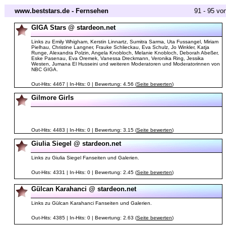
www.beststars.de - Fernsehen
91 - 95 vo
GIGA Stars @ stardeon.net
Links zu Emily Whigham, Kerstin Linnartz, Sumitra Sarma, Uta Fussangel, Miriam
Pielhau, Christine Langner, Frauke Schlieckau, Eva Schulz, Jo Winkler, Katja
Runge, Alexandra Polzin, Angela Knobloch, Melanie Knobloch, Deborah Abeßer,
Eske Pasenau, Eva Oremek, Vanessa Dreckmann, Veronika Ring, Jessika
Westen, Jumana El Husseini und weiteren Moderatoren und Moderatorinnen von
NBC GIGA.
Out-Hits: 4467 | In-Hits: 0 | Bewertung: 4.56 (
Seite bewerten
)
Gilmore Girls
Out-Hits: 4483 | In-Hits: 0 | Bewertung: 3.15 (
Seite bewerten
)
Giulia Siegel @ stardeon.net
Links zu Giulia Siegel Fanseiten und Galerien.
Out-Hits: 4331 | In-Hits: 0 | Bewertung: 2.45 (
Seite bewerten
)
Gülcan Karahanci @ stardeon.net
Links zu Gülcan Karahanci Fanseiten und Galerien.
Out-Hits: 4385 | In-Hits: 0 | Bewertung: 2.63 (
Seite bewerten
)