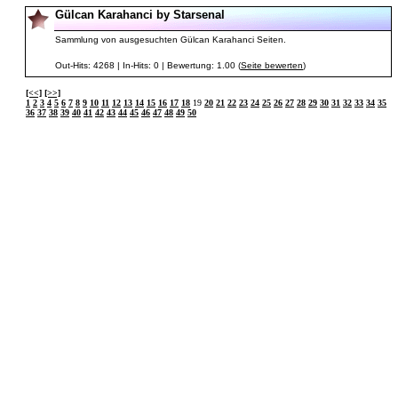
Gülcan Karahanci by Starsenal
Sammlung von ausgesuchten Gülcan Karahanci Seiten.
Out-Hits: 4268 | In-Hits: 0 | Bewertung: 1.00 (
Seite bewerten
)
[<<]
[>>]
1
2
3
4
5
6
7
8
9
10
11
12
13
14
15
16
17
18
19
20
21
22
23
24
25
26
27
28
29
30
31
32
33
34
35
36
37
38
39
40
41
42
43
44
45
46
47
48
49
50