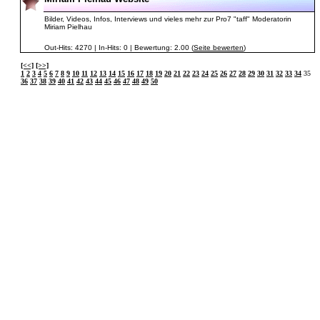
Bilder, Videos, Infos, Interviews und vieles mehr zur Pro7 "taff" Moderatorin
Miriam Pielhau
Out-Hits: 4270 | In-Hits: 0 | Bewertung: 2.00 (
Seite bewerten
)
[<<]
[>>]
1
2
3
4
5
6
7
8
9
10
11
12
13
14
15
16
17
18
19
20
21
22
23
24
25
26
27
28
29
30
31
32
33
34
35
36
37
38
39
40
41
42
43
44
45
46
47
48
49
50