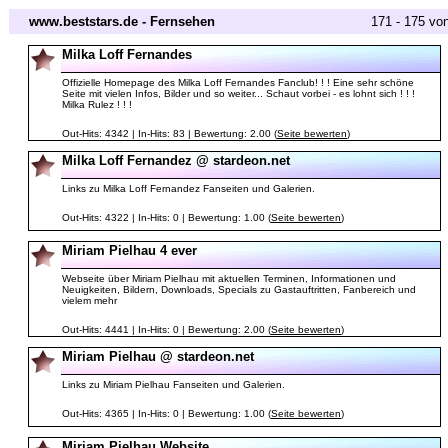
www.beststars.de - Fernsehen
171 - 175 vo
Milka Loff Fernandes
Offizielle Homepage des Milka Loff Fernandes Fanclub! ! ! Eine sehr schöne
Seite mit vielen Infos, Bilder und so weiter... Schaut vorbei - es lohnt sich ! ! !
Milka Rulez ! ! !
Out-Hits: 4342 | In-Hits: 83 | Bewertung: 2.00 (
Seite bewerten
)
Milka Loff Fernandez @ stardeon.net
Links zu Milka Loff Fernandez Fanseiten und Galerien.
Out-Hits: 4322 | In-Hits: 0 | Bewertung: 1.00 (
Seite bewerten
)
Miriam Pielhau 4 ever
Webseite über Miriam Pielhau mit aktuellen Terminen, Informationen und
Neuigkeiten, Bildern, Downloads, Specials zu Gastauftritten, Fanbereich und
vielem mehr
Out-Hits: 4441 | In-Hits: 0 | Bewertung: 2.00 (
Seite bewerten
)
Miriam Pielhau @ stardeon.net
Links zu Miriam Pielhau Fanseiten und Galerien.
Out-Hits: 4365 | In-Hits: 0 | Bewertung: 1.00 (
Seite bewerten
)
Miriam Pielhau Website