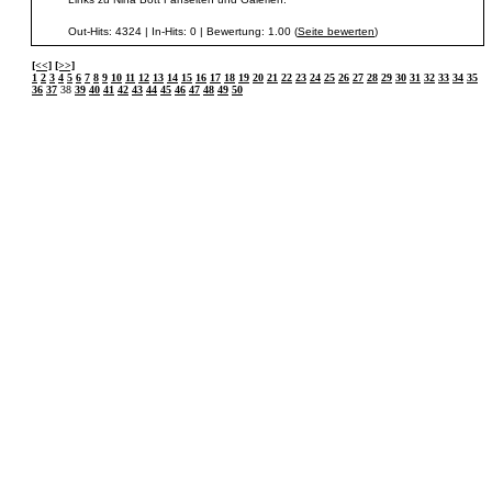
Out-Hits: 4324 | In-Hits: 0 | Bewertung: 1.00 (
Seite bewerten
)
[<<]
[>>]
1
2
3
4
5
6
7
8
9
10
11
12
13
14
15
16
17
18
19
20
21
22
23
24
25
26
27
28
29
30
31
32
33
34
35
36
37
38
39
40
41
42
43
44
45
46
47
48
49
50