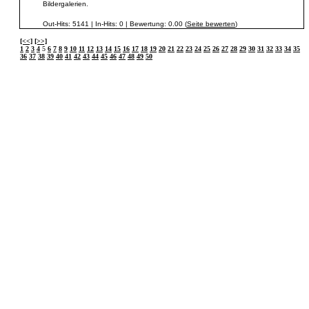
Bildergalerien.
Out-Hits: 5141 | In-Hits: 0 | Bewertung: 0.00 (
Seite bewerten
)
[<<]
[>>]
1
2
3
4
5
6
7
8
9
10
11
12
13
14
15
16
17
18
19
20
21
22
23
24
25
26
27
28
29
30
31
32
33
34
35
36
37
38
39
40
41
42
43
44
45
46
47
48
49
50