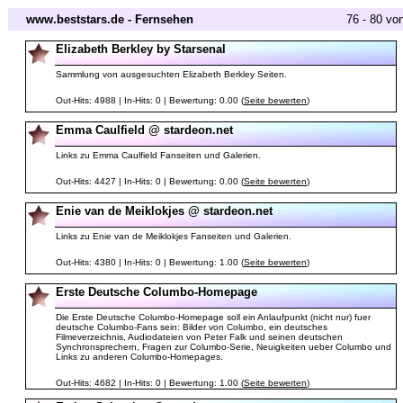
www.beststars.de - Fernsehen
76 - 80 vo
Elizabeth Berkley by Starsenal
Sammlung von ausgesuchten Elizabeth Berkley Seiten.
Out-Hits: 4988 | In-Hits: 0 | Bewertung: 0.00 (
Seite bewerten
)
Emma Caulfield @ stardeon.net
Links zu Emma Caulfield Fanseiten und Galerien.
Out-Hits: 4427 | In-Hits: 0 | Bewertung: 0.00 (
Seite bewerten
)
Enie van de Meiklokjes @ stardeon.net
Links zu Enie van de Meiklokjes Fanseiten und Galerien.
Out-Hits: 4380 | In-Hits: 0 | Bewertung: 1.00 (
Seite bewerten
)
Erste Deutsche Columbo-Homepage
Die Erste Deutsche Columbo-Homepage soll ein Anlaufpunkt (nicht nur) fuer
deutsche Columbo-Fans sein: Bilder von Columbo, ein deutsches
Filmeverzeichnis, Audiodateien von Peter Falk und seinen deutschen
Synchronsprechern, Fragen zur Columbo-Serie, Neuigkeiten ueber Columbo und
Links zu anderen Columbo-Homepages.
Out-Hits: 4682 | In-Hits: 0 | Bewertung: 1.00 (
Seite bewerten
)