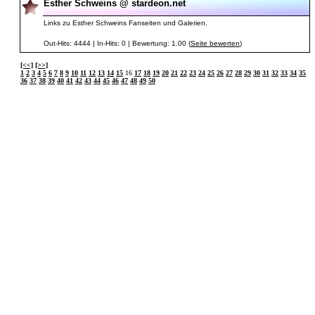
Esther Schweins @ stardeon.net
Links zu Esther Schweins Fanseiten und Galerien.
Out-Hits: 4444 | In-Hits: 0 | Bewertung: 1.00 (
Seite bewerten
)
[<<]
[>>]
1
2
3
4
5
6
7
8
9
10
11
12
13
14
15
16
17
18
19
20
21
22
23
24
25
26
27
28
29
30
31
32
33
34
35
36
37
38
39
40
41
42
43
44
45
46
47
48
49
50